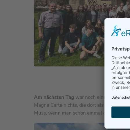
Vor der
Am nächsten Tag
war noch einmal kulture
Magna Carta nichts, die dort als Kopie zu s
Muss, wenn man schon einmal diesen Lands