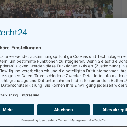
 Abbey, Malmesbury
lle Bildung angesagt.
Salesbury
(wem sagt die
ehen ist?) und
Stonehenge
waren ein absolutes
trich besucht.