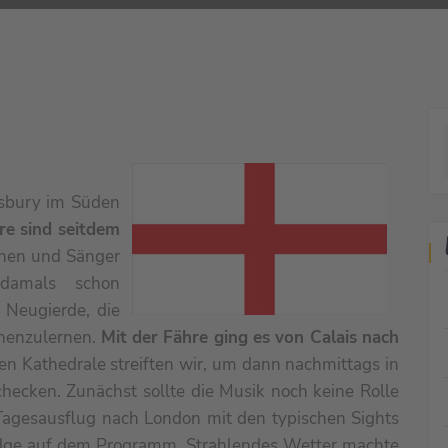
sbury im Süden
re sind seitdem
nen und Sänger
damals schon
 Neugierde, die
nnenzulernen.
Mit der Fähre ging es von Calais nach
en Kathedrale streiften wir, um dann nachmittags in
hecken. Zunächst sollte die Musik noch keine Rolle
Tagesausflug nach London mit den typischen Sights
idge auf dem Programm. Strahlendes Wetter machte