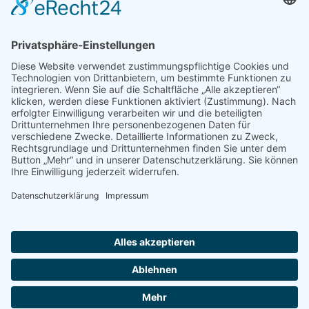
Musikalischer und organisatorischer Leiter
Ulrich Meiß
Am Obersberg 25
36251 Bad Hersfeld
Tel.: 06621 95940
Fax: 06621 9594115
© 2026 Chor der Modell- und Gesamtschule Obersberg
Impressum
Datenschutz
Barrierefreiheit