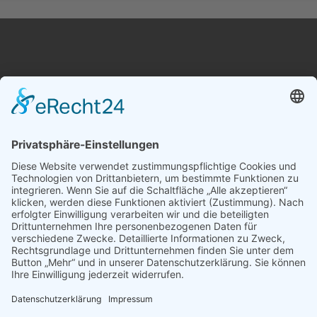
Chor der Modell- und Gesamtschule Obersberg
Musikalischer und organisatorischer Leiter
Ulrich Meiß
Am Obersberg 25
36251 Bad Hersfeld
Tel.: 06621 95940
Fax: 06621 9594115